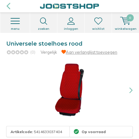
0
menu
zoeken
inloggen
wishlist
winkelwagen
Universele stoelhoes rood
(0)
Vergelijk
Aan verlanglijst toevoegen
Artikelcode:
5414633037404
Op voorraad