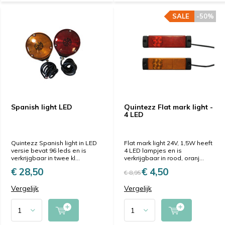
SALE
-50%
Spanish light LED
Quintezz Flat mark light -
4 LED
Quintezz Spanish light in LED
Flat mark light 24V, 1,5W heeft
versie bevat 96 leds en is
4 LED lampjes en is
verkrijgbaar in twee kl...
verkrijgbaar in rood, oranj...
€ 28,50
€ 4,50
€ 8,95
Vergelijk
Vergelijk