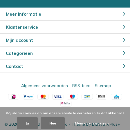
Meer informatie
Klantenservice
Mijn account
Categorieën
Contact
Algemene voorwaarden
RSS-feed
Sitemap
Wij slaan cookies op om onze website te verbeteren. Is dat akkoord?
Ja
Nee
Meer over cookies »
© 2026 - Powered by
Lightspeed
- Theme By
DMWS
x
Plus+