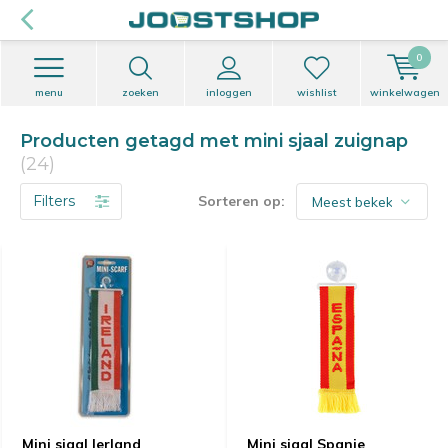
0
menu
zoeken
inloggen
wishlist
winkelwagen
Producten getagd met mini sjaal zuignap
(24)
Filters
Sorteren op:
Mini sjaal Ierland
Mini sjaal Spanje