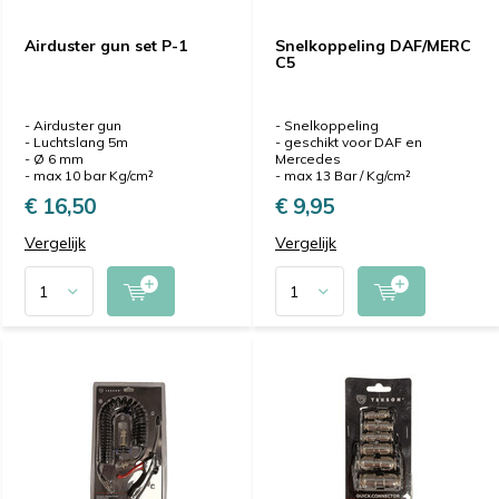
Airduster gun set P-1
Snelkoppeling DAF/MERC
C5
- Airduster gun
- Snelkoppeling
- Luchtslang 5m
- geschikt voor DAF en
- Ø 6 mm
Mercedes
- max 10 bar Kg/cm²
- max 13 Bar / Kg/cm²
€ 16,50
€ 9,95
Vergelijk
Vergelijk