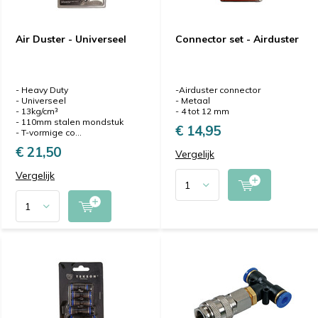
Air Duster - Universeel
Connector set - Airduster
- Heavy Duty
-Airduster connector
- Universeel
- Metaal
- 13kg/cm³
- 4 tot 12 mm
- 110mm stalen mondstuk
€ 14,95
- T-vormige co...
€ 21,50
Vergelijk
Vergelijk