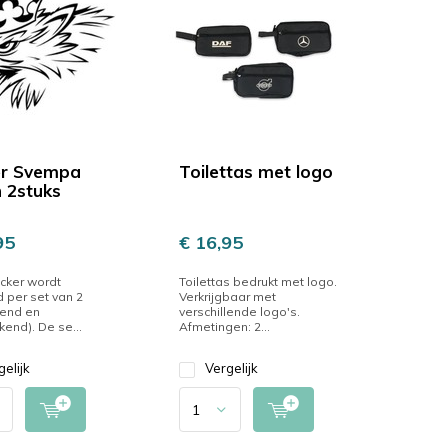
er Svempa
Toilettas met logo
n 2stuks
95
€ 16,95
cker wordt
Toilettas bedrukt met logo.
 per set van 2
Verkrijgbaar met
jkend en
verschillende logo's.
kend). De se...
Afmetingen: 2...
gelijk
Vergelijk