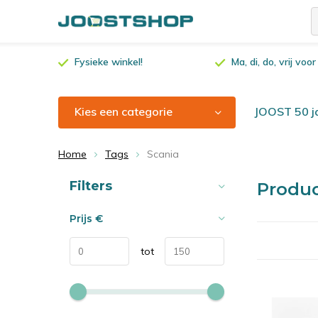
Fysieke winkel!
Ma, di, do, vrij vo
Kies een categorie
JOOST 50 ja
Home
Tags
Scania
Sorteren op:
Filters
Produ
Prijs
€
tot