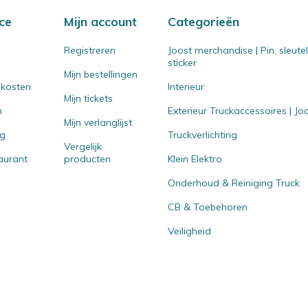
ce
Mijn account
Categorieën
Registreren
Joost merchandise | Pin, sleut
sticker
Mijn bestellingen
 kosten
Interieur
Mijn tickets
n
Exterieur Truckaccessoires | J
Mijn verlanglijst
ng
Truckverlichting
Vergelijk
aurant
producten
Klein Elektro
Onderhoud & Reiniging Truck
CB & Toebehoren
Veiligheid