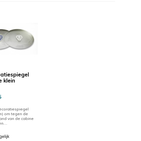
atiespiegel
 klein
5
ecoratiespiegel
m) om tegen de
and van de cabine
n....
gelijk