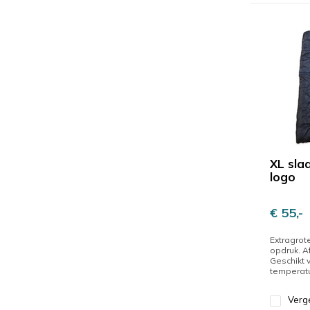
XL sla
logo
€ 55,-
Extragrot
opdruk. A
Geschikt 
temperatur
Verge