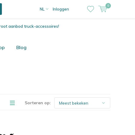
0
NL
Inloggen
root aanbod truck-accessoires!
op
Blog
Sorteren op: