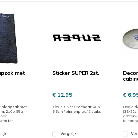
apzak met
Sticker SUPER 2st.
Decor
cabine
€ 12,95
€ 6,9
e slaapzak met
Kleur: zilver / Formaat: 48 x
Ovale d
fm: 210 x 85cm.
6.5cm / binnenplak / 2 stuks
(36x22c
voor
achterw
en tot ...
te hange
lijk
Vergelijk
Ver