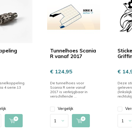
ppeling
Tunnelhoes Scania
Stick
R vanaf 2017
Griffi
€ 124,95
€ 14,
 snelkoppeling
De tunnelhoes voor
Deze sti
ia 4 serie.13
Scania R serie vanaf
geleverd
2017 is verkrijgbaar in
(linkski
verschillende ...
rechtskij
lijk
Vergelijk
Ver