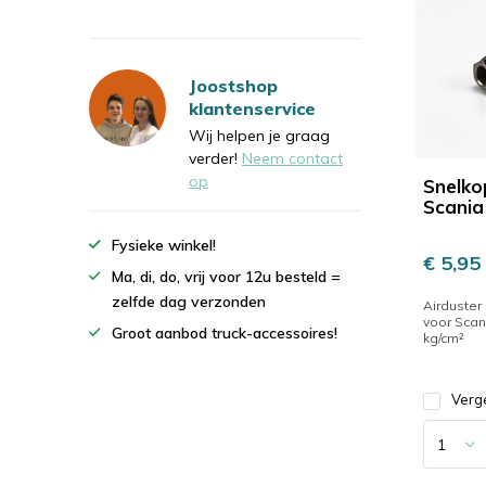
Joostshop
klantenservice
Wij helpen je graag
verder!
Neem contact
op
Snelko
Scania
Fysieke winkel!
€ 5,95
Ma, di, do, vrij voor 12u besteld =
zelfde dag verzonden
Airduster
voor Scan
Groot aanbod truck-accessoires!
kg/cm²
Verge