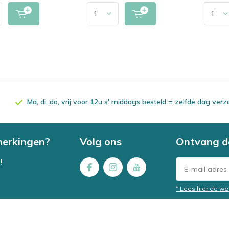
Ma, di, do, vrij voor 12u s' middags besteld = zelfde dag ver
merkingen?
Volg ons
Ontvang d
!
* Lees hier de we