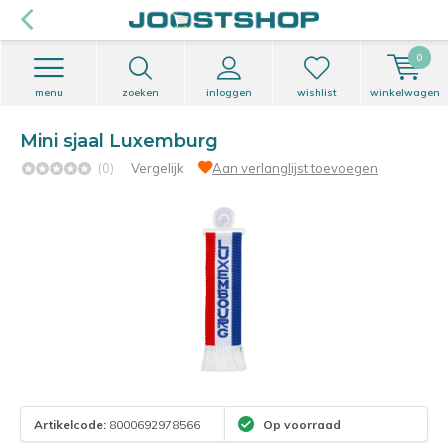
0
menu
zoeken
inloggen
wishlist
winkelwagen
Mini sjaal Luxemburg
(0)
Vergelijk
Aan verlanglijst toevoegen
Artikelcode:
8000692978566
Op voorraad