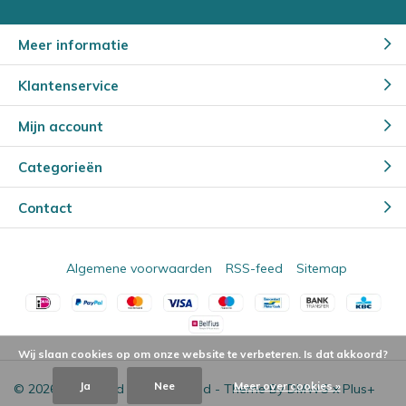
Meer informatie
Klantenservice
Mijn account
Categorieën
Contact
Algemene voorwaarden
RSS-feed
Sitemap
Wij slaan cookies op om onze website te verbeteren. Is dat akkoord?
Ja
Nee
Meer over cookies »
© 2026 - Powered by
Lightspeed
- Theme By
DMWS
x
Plus+