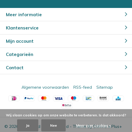
Meer informatie
Klantenservice
Mijn account
Categorieën
Contact
Algemene voorwaarden
RSS-feed
Sitemap
Wij slaan cookies op om onze website te verbeteren. Is dat akkoord?
Ja
Nee
Meer over cookies »
© 2026 - Powered by
Lightspeed
- Theme By
DMWS
x
Plus+