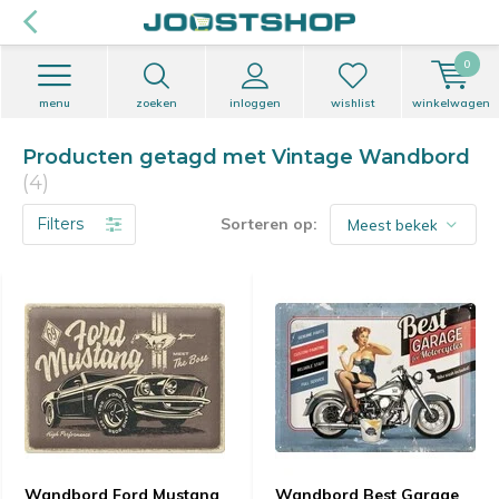
0
menu
zoeken
inloggen
wishlist
winkelwagen
Producten getagd met Vintage Wandbord
(4)
Filters
Sorteren op:
Wandbord Ford Mustang
Wandbord Best Garage