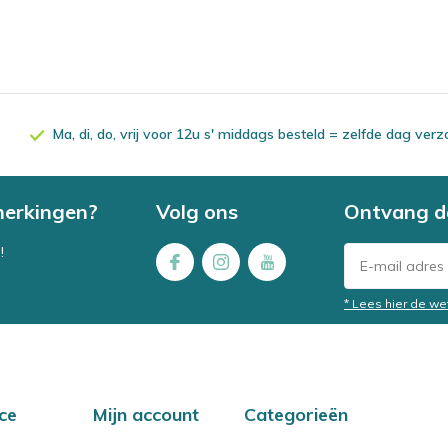
Ma, di, do, vrij voor 12u s' middags besteld = zelfde dag ver
merkingen?
Volg ons
Ontvang d
!
* Lees hier de we
ce
Mijn account
Categorieën