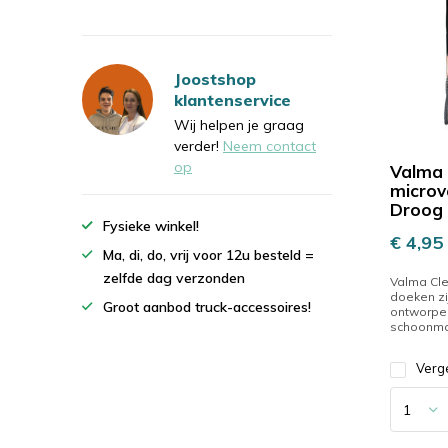
Joostshop
klantenservice
Wij helpen je graag
verder!
Neem contact
op
Valma
microv
Droog
Fysieke winkel!
€ 4,95
Ma, di, do, vrij voor 12u besteld =
zelfde dag verzonden
Valma Cle
doeken zi
Groot aanbod truck-accessoires!
ontworpen
schoonmak
Verge