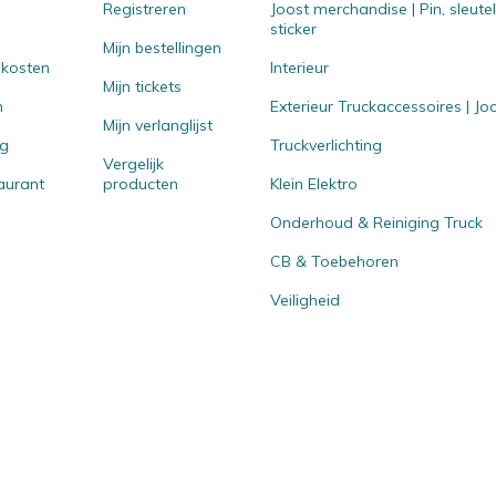
Registreren
Joost merchandise | Pin, sleut
sticker
Mijn bestellingen
 kosten
Interieur
Mijn tickets
n
Exterieur Truckaccessoires | J
Mijn verlanglijst
ng
Truckverlichting
Vergelijk
aurant
producten
Klein Elektro
Onderhoud & Reiniging Truck
CB & Toebehoren
Veiligheid