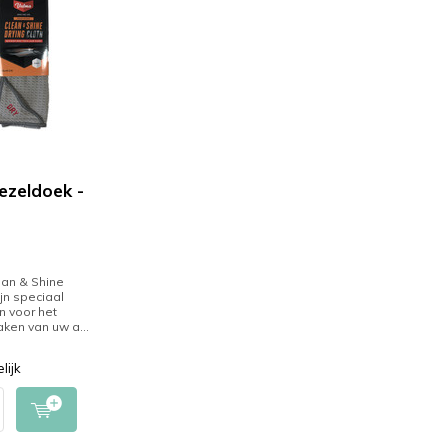
ezeldoek -
an & Shine
jn speciaal
 voor het
en van uw a...
lijk