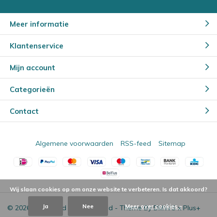
Meer informatie
Klantenservice
Mijn account
Categorieën
Contact
Algemene voorwaarden
RSS-feed
Sitemap
Wij slaan cookies op om onze website te verbeteren. Is dat akkoord?
Ja
Nee
Meer over cookies »
© 2026 - Powered by
Lightspeed
- Theme By
DMWS
x
Plus+