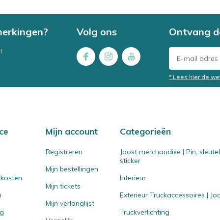
merkingen?
Volg ons
Ontvang d
!
* Lees hier de we
ce
Mijn account
Categorieën
Registreren
Joost merchandise | Pin, sleut
sticker
Mijn bestellingen
 kosten
Interieur
Mijn tickets
n
Exterieur Truckaccessoires | J
Mijn verlanglijst
ng
Truckverlichting