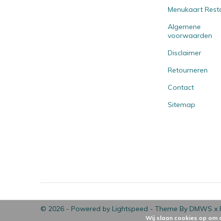
Menukaart Rest
Algemene
voorwaarden
Disclaimer
Retourneren
Contact
Sitemap
© 2026 - Powered by
Lightspeed
- Theme By
DMWS
x
Wij slaan cookies op om 