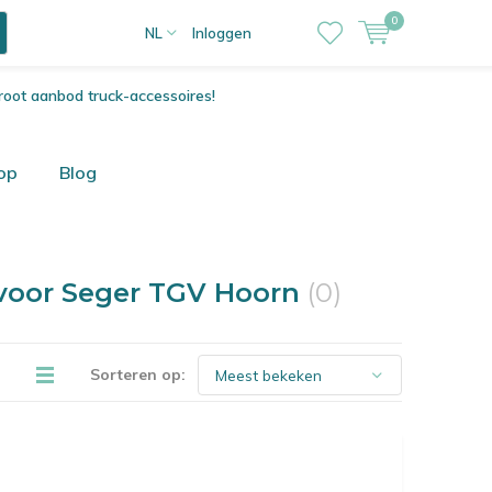
0
NL
Inloggen
root aanbod truck-accessoires!
op
Blog
 voor Seger TGV Hoorn
(0)
Sorteren op: