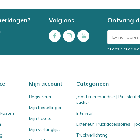
merkingen?
Volg ons
Ontvang d
!
* Lees hier de we
ce
Mijn account
Categorieën
Registreren
Joost merchandise | Pin, sleut
sticker
Mijn bestellingen
 kosten
Interieur
Mijn tickets
n
Exterieur Truckaccessoires | J
Mijn verlanglijst
ng
Truckverlichting