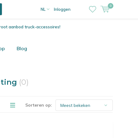
0
NL
Inloggen
root aanbod truck-accessoires!
op
Blog
hting
(0)
Sorteren op: