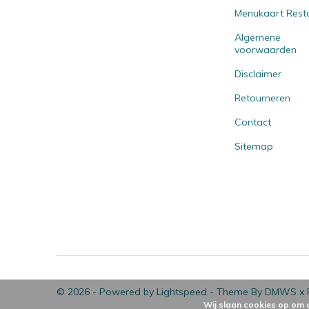
Menukaart Rest
Algemene
voorwaarden
Disclaimer
Retourneren
Contact
Sitemap
© 2026 - Powered by
Lightspeed
- Theme By
DMWS
x
Wij slaan cookies op om 