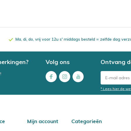
Ma, di, do, vrij voor 12u s' middags besteld = zelfde dag ver
merkingen?
Volg ons
Ontvang d
!
* Lees hier de we
ce
Mijn account
Categorieën