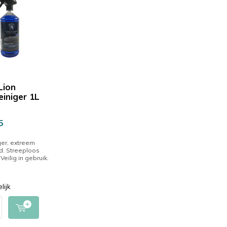
Lion
einiger 1L
5
ger, extreem
d. Streeploos
 Veilig in gebruik.
lijk