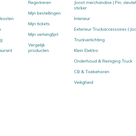
Registreren
Joost merchandise | Pin, sleut
sticker
Mijn bestellingen
 kosten
Interieur
Mijn tickets
n
Exterieur Truckaccessoires | J
Mijn verlanglijst
ng
Truckverlichting
Vergelijk
aurant
producten
Klein Elektro
Onderhoud & Reiniging Truck
CB & Toebehoren
Veiligheid