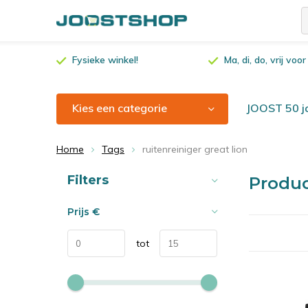
Fysieke winkel!
Ma, di, do, vrij vo
Kies een categorie
JOOST 50 ja
Home
Tags
ruitenreiniger great lion
Sorteren op:
Filters
Produc
Prijs
€
tot