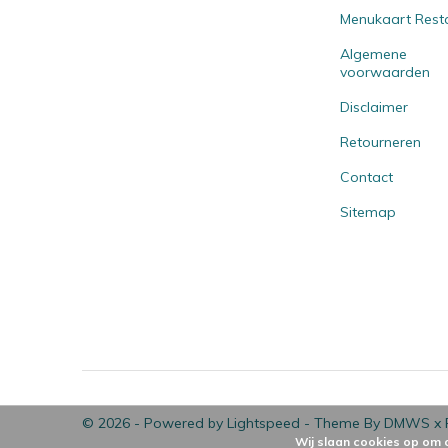
Menukaart Rest
Algemene
voorwaarden
Disclaimer
Retourneren
Contact
Sitemap
© 2026 - Powered by
Lightspeed
- Theme By
DMWS
x
Wij slaan cookies op om 