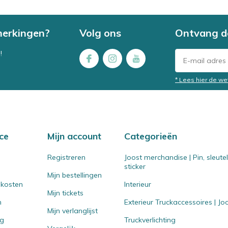
merkingen?
Volg ons
Ontvang d
!
* Lees hier de we
ce
Mijn account
Categorieën
Registreren
Joost merchandise | Pin, sleut
sticker
Mijn bestellingen
 kosten
Interieur
Mijn tickets
n
Exterieur Truckaccessoires | J
Mijn verlanglijst
ng
Truckverlichting