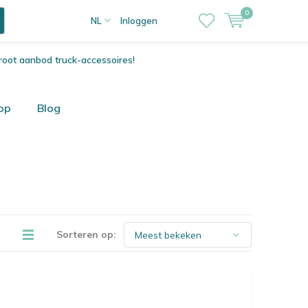
0
NL
Inloggen
root aanbod truck-accessoires!
op
Blog
Sorteren op: