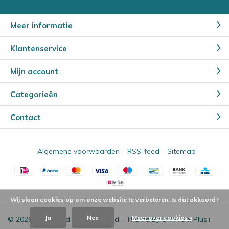
Meer informatie
Klantenservice
Mijn account
Categorieën
Contact
Algemene voorwaarden
RSS-feed
Sitemap
Wij slaan cookies op om onze website te verbeteren. Is dat akkoord?
Ja
Nee
Meer over cookies »
© 2026 - Powered by
Lightspeed
- Theme By
DMWS
x
Plus+