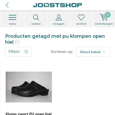
0
menu
zoeken
inloggen
wishlist
winkelwagen
Producten getagd met pu klompen open
hiel
(1)
Filters
Sorteren op:
Klomp zwart PU open hiel