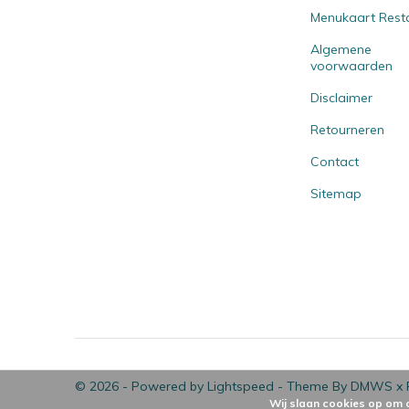
Menukaart Rest
Algemene
voorwaarden
Disclaimer
Retourneren
Contact
Sitemap
© 2026 - Powered by
Lightspeed
- Theme By
DMWS
x
Wij slaan cookies op om 