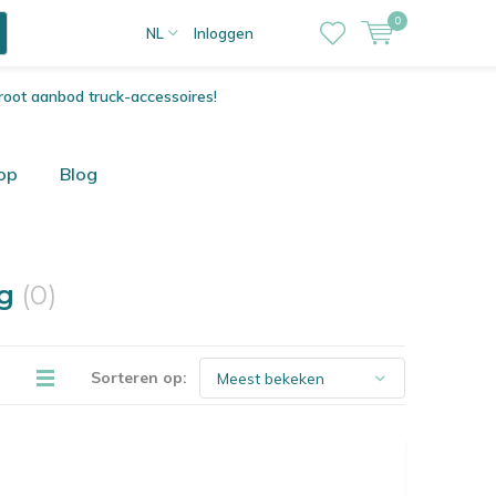
0
NL
Inloggen
root aanbod truck-accessoires!
op
Blog
ng
(0)
Sorteren op: