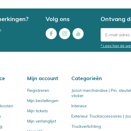
merkingen?
Volg ons
Ontvang d
!
* Lees hier de we
ce
Mijn account
Categorieën
Registreren
Joost merchandise | Pin, sleut
sticker
Mijn bestellingen
 kosten
Interieur
Mijn tickets
n
Exterieur Truckaccessoires | J
Mijn verlanglijst
ng
Truckverlichting