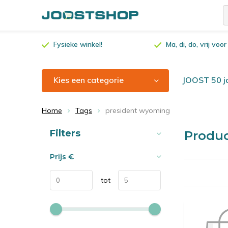
Fysieke winkel!
Ma, di, do, vrij vo
Kies een categorie
JOOST 50 ja
Home
Tags
president wyoming
Sorteren op:
Filters
Produ
Prijs
€
tot