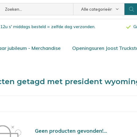
Alle categorieën
or 12u s' middags besteld = zelfde dag verzonden.
G
ar jubileum - Merchandise
Openingsuren Joost Truckst
cten getagd met president wyomi
Geen producten gevonden!...