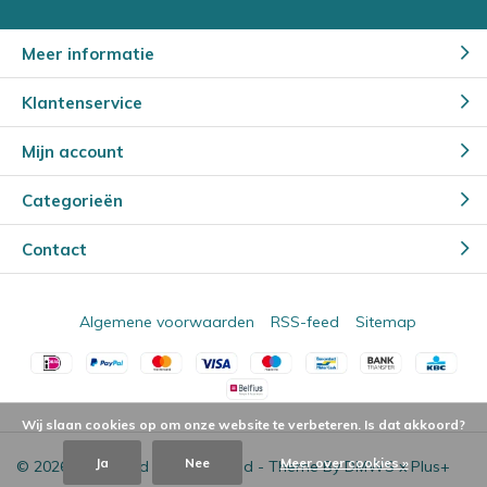
Meer informatie
Klantenservice
Mijn account
Categorieën
Contact
Algemene voorwaarden
RSS-feed
Sitemap
Wij slaan cookies op om onze website te verbeteren. Is dat akkoord?
Ja
Nee
Meer over cookies »
© 2026 - Powered by
Lightspeed
- Theme By
DMWS
x
Plus+