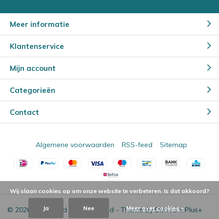
Meer informatie
Klantenservice
Mijn account
Categorieën
Contact
Algemene voorwaarden
RSS-feed
Sitemap
Wij slaan cookies op om onze website te verbeteren. Is dat akkoord?
Ja
Nee
Meer over cookies »
© 2026 - Powered by
Lightspeed
- Theme By
DMWS
x
Plus+