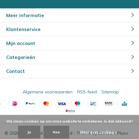
Meer informatie
Klantenservice
Mijn account
Categorieën
Contact
Algemene voorwaarden
RSS-feed
Sitemap
Wij slaan cookies op om onze website te verbeteren. Is dat akkoord?
Ja
Nee
Meer over cookies »
© 2026 - Powered by
Lightspeed
- Theme By
DMWS
x
Plus+