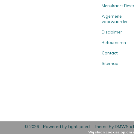
Menukaart Rest
Algemene
voorwaarden
Disclaimer
Retourneren
Contact
Sitemap
© 2026 - Powered by
Lightspeed
- Theme By
DMWS
x
Wij slaan cookies op om 