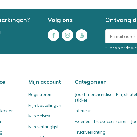
merkingen?
Volg ons
Ontvang d
!
* Lees hier de we
ce
Mijn account
Categorieën
Registreren
Joost merchandise | Pin, sleut
sticker
Mijn bestellingen
 kosten
Interieur
Mijn tickets
n
Exterieur Truckaccessoires | J
Mijn verlanglijst
ng
Truckverlichting