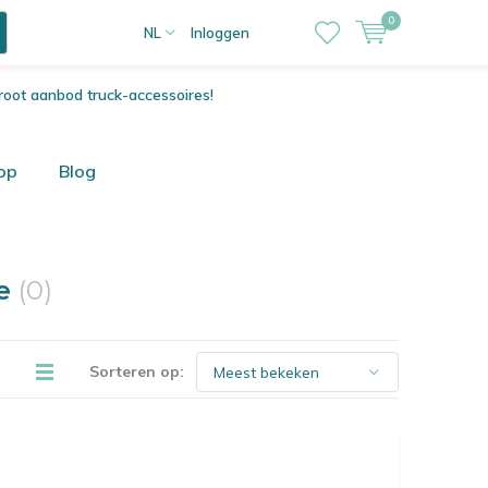
0
NL
Inloggen
root aanbod truck-accessoires!
op
Blog
ie
(0)
Sorteren op: