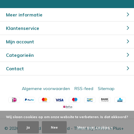
Meer informatie
Klantenservice
Mijn account
Categorieën
Contact
Algemene voorwaarden
RSS-feed
Sitemap
Wij slaan cookies op om onze website te verbeteren. Is dat akkoord?
Ja
Nee
Meer over cookies »
© 2026 - Powered by
Lightspeed
- Theme By
DMWS
x
Plus+