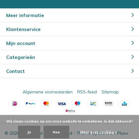
Meer informatie
Klantenservice
Mijn account
Categorieën
Contact
Algemene voorwaarden
RSS-feed
Sitemap
Wij slaan cookies op om onze website te verbeteren. Is dat akkoord?
Ja
Nee
Meer over cookies »
© 2026 - Powered by
Lightspeed
- Theme By
DMWS
x
Plus+