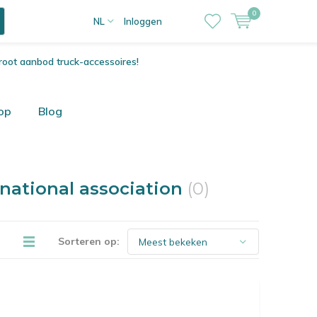
0
NL
Inloggen
root aanbod truck-accessoires!
op
Blog
national association
(0)
Sorteren op: