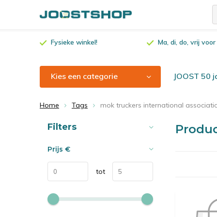
Fysieke winkel!
Ma, di, do, vrij vo
Kies een categorie
JOOST 50 ja
Home
Tags
mok truckers international associati
Sorteren op:
Filters
Produc
Prijs
€
tot