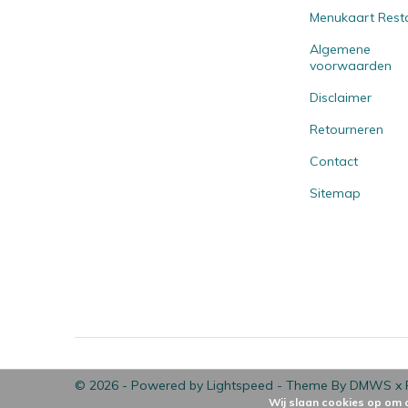
Menukaart Rest
Algemene
voorwaarden
Disclaimer
Retourneren
Contact
Sitemap
© 2026 - Powered by
Lightspeed
- Theme By
DMWS
x
Wij slaan cookies op om 