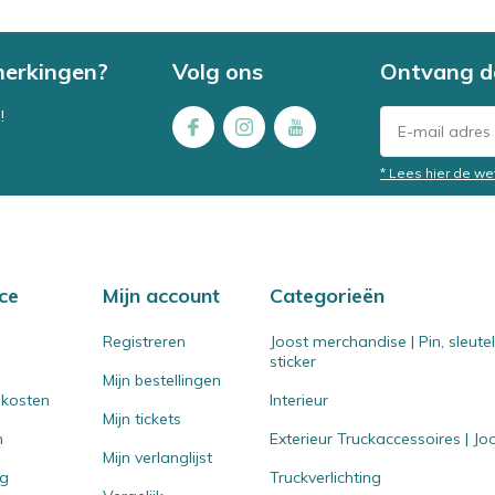
merkingen?
Volg ons
Ontvang d
!
* Lees hier de we
ce
Mijn account
Categorieën
Registreren
Joost merchandise | Pin, sleut
sticker
Mijn bestellingen
 kosten
Interieur
Mijn tickets
n
Exterieur Truckaccessoires | J
Mijn verlanglijst
ng
Truckverlichting