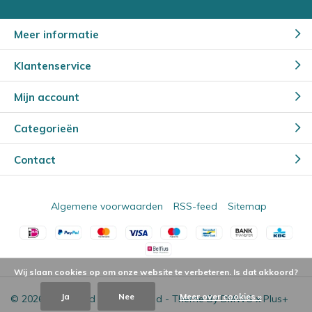
Meer informatie
Klantenservice
Mijn account
Categorieën
Contact
Algemene voorwaarden
RSS-feed
Sitemap
Wij slaan cookies op om onze website te verbeteren. Is dat akkoord?
Ja
Nee
Meer over cookies »
© 2026 - Powered by
Lightspeed
- Theme By
DMWS
x
Plus+