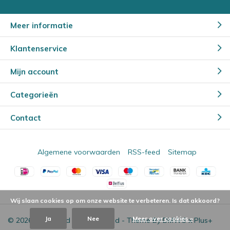
Meer informatie
Klantenservice
Mijn account
Categorieën
Contact
Algemene voorwaarden
RSS-feed
Sitemap
Wij slaan cookies op om onze website te verbeteren. Is dat akkoord?
Ja
Nee
Meer over cookies »
© 2026 - Powered by
Lightspeed
- Theme By
DMWS
x
Plus+