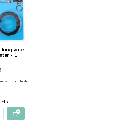
slang voor
ster - 1
r
5
ng voor air duster
gelijk