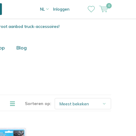
0
NL
Inloggen
root aanbod truck-accessoires!
op
Blog
Sorteren op: