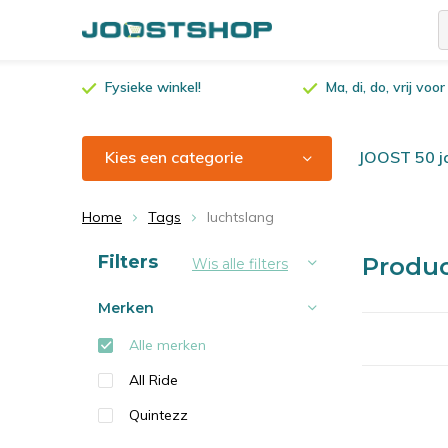
Fysieke winkel!
Ma, di, do, vrij vo
Kies een categorie
JOOST 50 ja
Home
Tags
luchtslang
Sorteren op:
Filters
Produc
Wis alle filters
Merken
Alle merken
All Ride
Quintezz