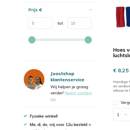
Prijs
€
tot
Hoes v
luchts
€ 8,25
Joostshop
klantenservice
Handige 
en andere
Wij helpen je graag
elkaar te
verder!
Neem contact
op
Verge
Fysieke winkel!
Ma, di, do, vrij voor 12u besteld =