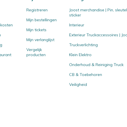
Registreren
Joost merchandise | Pin, sleut
sticker
Mijn bestellingen
 kosten
Interieur
Mijn tickets
n
Exterieur Truckaccessoires | J
Mijn verlanglijst
ng
Truckverlichting
Vergelijk
aurant
producten
Klein Elektro
Onderhoud & Reiniging Truck
CB & Toebehoren
Veiligheid