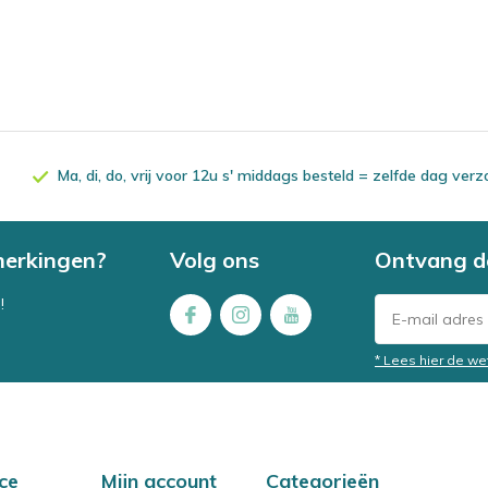
Ma, di, do, vrij voor 12u s' middags besteld = zelfde dag ver
merkingen?
Volg ons
Ontvang d
!
* Lees hier de we
ce
Mijn account
Categorieën