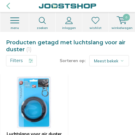
0
menu
zoeken
inloggen
wishlist
winkelwagen
Producten getagd met luchtslang voor air
duster
(1)
Filters
Sorteren op:
Luchtslang voor air duster