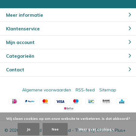
Meer informatie
Klantenservice
Mijn account
Categorieën
Contact
Algemene voorwaarden
RSS-feed
Sitemap
Wij slaan cookies op om onze website te verbeteren. Is dat akkoord?
Ja
Nee
Meer over cookies »
© 2026 - Powered by
Lightspeed
- Theme By
DMWS
x
Plus+