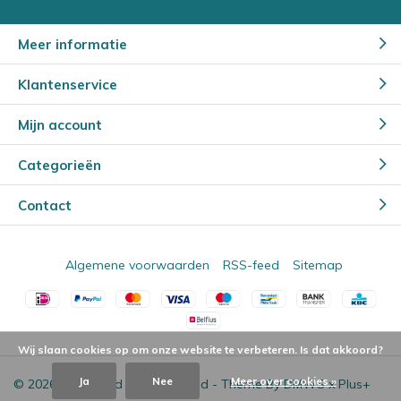
Meer informatie
Klantenservice
Mijn account
Categorieën
Contact
Algemene voorwaarden
RSS-feed
Sitemap
Wij slaan cookies op om onze website te verbeteren. Is dat akkoord?
Ja
Nee
Meer over cookies »
© 2026 - Powered by
Lightspeed
- Theme By
DMWS
x
Plus+