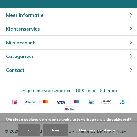
Meer informatie
Klantenservice
Mijn account
Categorieën
Contact
Algemene voorwaarden
RSS-feed
Sitemap
Wij slaan cookies op om onze website te verbeteren. Is dat akkoord?
Ja
Nee
Meer over cookies »
© 2026 - Powered by
Lightspeed
- Theme By
DMWS
x
Plus+