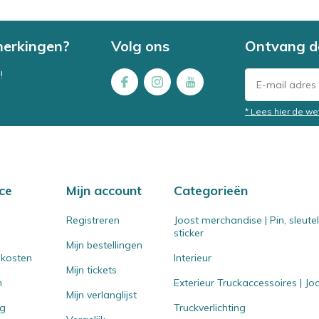
merkingen?
Volg ons
Ontvang d
!
* Lees hier de we
ce
Mijn account
Categorieën
Registreren
Joost merchandise | Pin, sleut
sticker
Mijn bestellingen
 kosten
Interieur
Mijn tickets
n
Exterieur Truckaccessoires | J
Mijn verlanglijst
ng
Truckverlichting