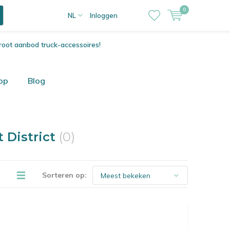
0
NL
Inloggen
root aanbod truck-accessoires!
op
Blog
 District
(0)
Sorteren op: