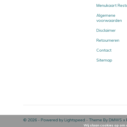
Menukaart Rest
Algemene
voorwaarden
Disclaimer
Retourneren
Contact
Sitemap
© 2026 - Powered by
Lightspeed
- Theme By
DMWS
x
Wij slaan cookies op om 