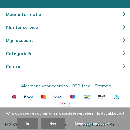
Meer informatie
Klantenservice
Mijn account
Categorieën
Contact
Algemene voorwaarden
RSS-feed
Sitemap
Wij slaan cookies op om onze website te verbeteren. Is dat akkoord?
Ja
Nee
Meer over cookies »
© 2026 - Powered by
Lightspeed
- Theme By
DMWS
x
Plus+