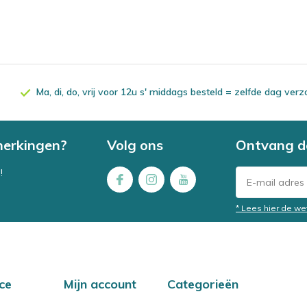
Ma, di, do, vrij voor 12u s' middags besteld = zelfde dag ver
merkingen?
Volg ons
Ontvang d
!
* Lees hier de we
ce
Mijn account
Categorieën