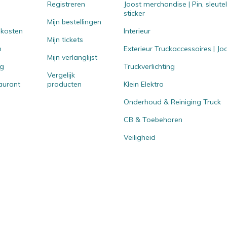
Registreren
Joost merchandise | Pin, sleut
sticker
Mijn bestellingen
 kosten
Interieur
Mijn tickets
n
Exterieur Truckaccessoires | J
Mijn verlanglijst
ng
Truckverlichting
Vergelijk
aurant
producten
Klein Elektro
Onderhoud & Reiniging Truck
CB & Toebehoren
Veiligheid