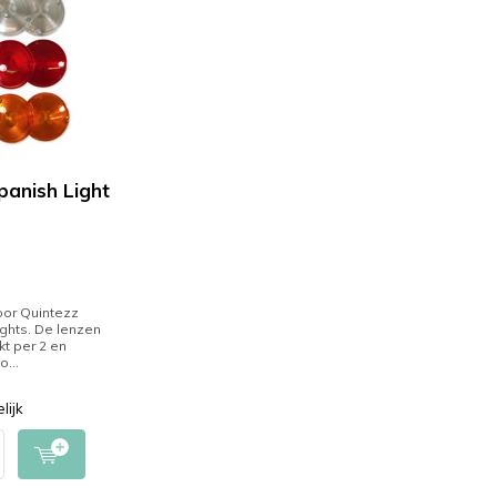
panish Light
s
oor Quintezz
ights. De lenzen
kt per 2 en
o...
lijk