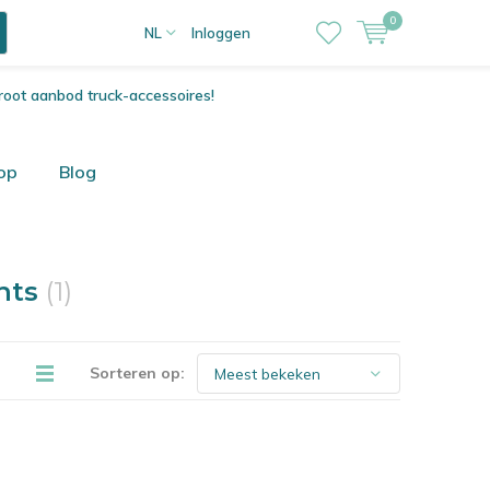
0
NL
Inloggen
root aanbod truck-accessoires!
op
Blog
ghts
(1)
Sorteren op: