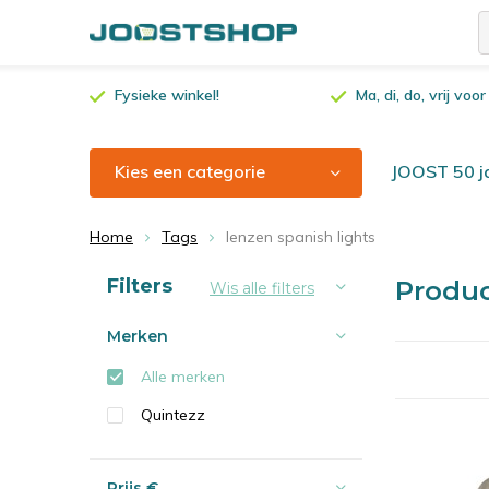
Fysieke winkel!
Ma, di, do, vrij vo
Kies een categorie
JOOST 50 ja
Home
Tags
lenzen spanish lights
Sorteren op:
Filters
Produc
Wis alle filters
Merken
Alle merken
Quintezz
Prijs
€