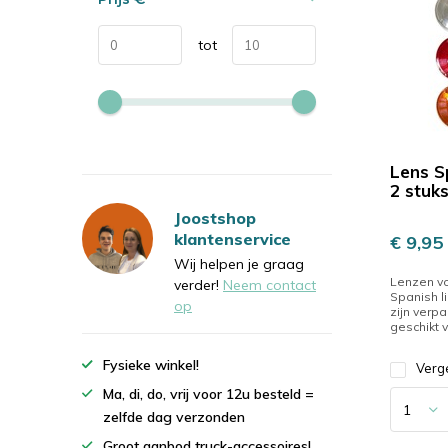
tot
Lens S
2 stuk
Joostshop
klantenservice
€ 9,95
Wij helpen je graag
Lenzen v
verder!
Neem contact
Spanish l
op
zijn verpa
geschikt v
Fysieke winkel!
Verge
Ma, di, do, vrij voor 12u besteld =
zelfde dag verzonden
Groot aanbod truck-accessoires!