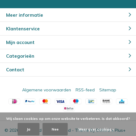
Meer informatie
Klantenservice
Mijn account
Categorieën
Contact
Algemene voorwaarden
RSS-feed
Sitemap
Wij slaan cookies op om onze website te verbeteren. Is dat akkoord?
Ja
Nee
Meer over cookies »
© 2026 - Powered by
Lightspeed
- Theme By
DMWS
x
Plus+