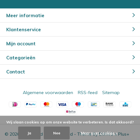
Meer informatie
Klantenservice
Mijn account
Categorieën
Contact
Algemene voorwaarden
RSS-feed
Sitemap
Wij slaan cookies op om onze website te verbeteren. Is dat akkoord?
Ja
Nee
Meer over cookies »
© 2026 - Powered by
Lightspeed
- Theme By
DMWS
x
Plus+