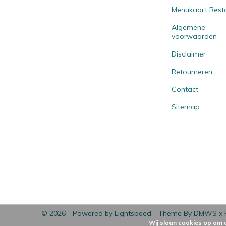
Menukaart Rest
Algemene
voorwaarden
Disclaimer
Retourneren
Contact
Sitemap
© 2026 - Powered by
Lightspeed
- Theme By
DMWS
x
Wij slaan cookies op om 