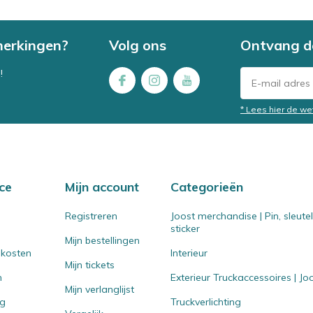
merkingen?
Volg ons
Ontvang d
!
* Lees hier de we
ce
Mijn account
Categorieën
Registreren
Joost merchandise | Pin, sleut
sticker
Mijn bestellingen
 kosten
Interieur
Mijn tickets
n
Exterieur Truckaccessoires | J
Mijn verlanglijst
ng
Truckverlichting