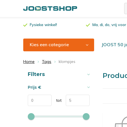
Fysieke winkel!
Ma, di, do, vrij vo
Kies een categorie
JOOST 50 ja
Home
Tags
klompjes
Sorteren op:
Filters
Produ
Prijs
€
tot