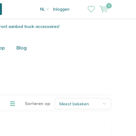
0
NL
Inloggen
root aanbod truck-accessoires!
op
Blog
Sorteren op: