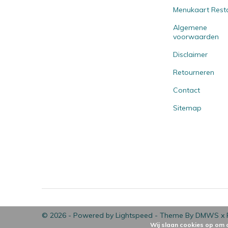
Menukaart Rest
Algemene
voorwaarden
Disclaimer
Retourneren
Contact
Sitemap
© 2026 - Powered by
Lightspeed
- Theme By
DMWS
x
Wij slaan cookies op om 