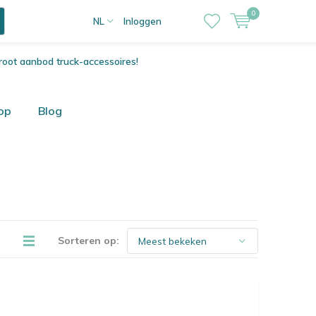
0
NL
Inloggen
root aanbod truck-accessoires!
op
Blog
Sorteren op: