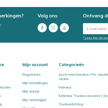
merkingen?
Volg ons
Ontvang d
!
* Lees hier de we
ce
Mijn account
Categorieën
Registreren
Joost merchandise | Pin, sleut
sticker
Mijn bestellingen
 kosten
Interieur
Mijn tickets
n
Exterieur Truckaccessoires | J
Mijn verlanglijst
ng
Truckverlichting