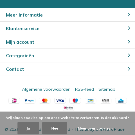
Meer informatie
Klantenservice
Mijn account
Categorieën
Contact
Algemene voorwaarden
RSS-feed
Sitemap
Wij slaan cookies op om onze website te verbeteren. Is dat akkoord?
Ja
Nee
Meer over cookies »
© 2026 - Powered by
Lightspeed
- Theme By
DMWS
x
Plus+