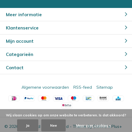
Meer informatie
Klantenservice
Mijn account
Categorieën
Contact
Algemene voorwaarden
RSS-feed
Sitemap
Wij slaan cookies op om onze website te verbeteren. Is dat akkoord?
Ja
Nee
Meer over cookies »
© 2026 - Powered by
Lightspeed
- Theme By
DMWS
x
Plus+