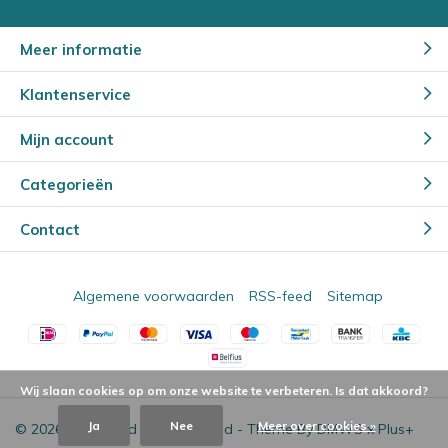
Meer informatie
Klantenservice
Mijn account
Categorieën
Contact
Algemene voorwaarden
RSS-feed
Sitemap
Wij slaan cookies op om onze website te verbeteren. Is dat akkoord?
Ja
Nee
Meer over cookies »
© 2026 - Powered by
Lightspeed
- Theme By
DMWS
x
Plus+