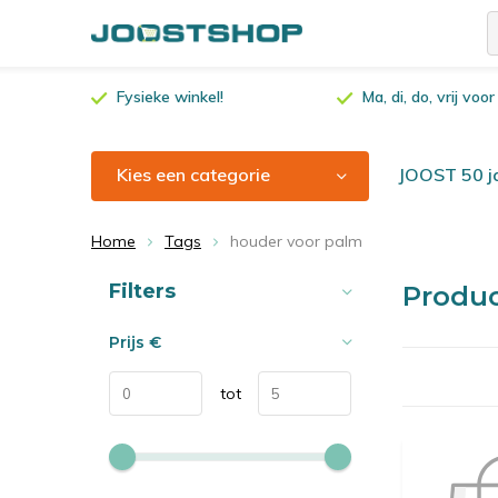
Fysieke winkel!
Ma, di, do, vrij vo
Kies een categorie
JOOST 50 ja
Home
Tags
houder voor palm
Sorteren op:
Filters
Produ
Prijs
€
tot