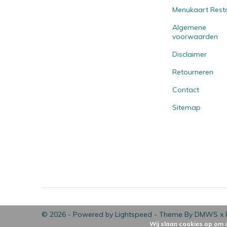
Menukaart Rest
Algemene
voorwaarden
Disclaimer
Retourneren
Contact
Sitemap
© 2026 - Powered by
Lightspeed
- Theme By
DMWS
x
Wij slaan cookies op om 