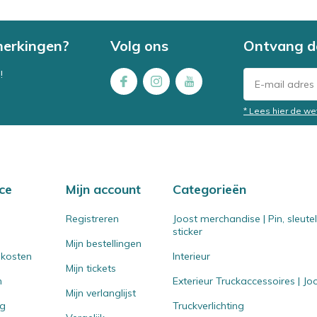
merkingen?
Volg ons
Ontvang d
!
* Lees hier de we
ce
Mijn account
Categorieën
Registreren
Joost merchandise | Pin, sleut
sticker
Mijn bestellingen
 kosten
Interieur
Mijn tickets
n
Exterieur Truckaccessoires | J
Mijn verlanglijst
ng
Truckverlichting