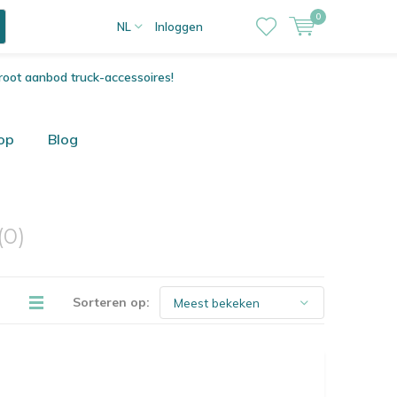
0
NL
Inloggen
root aanbod truck-accessoires!
op
Blog
(0)
Sorteren op: