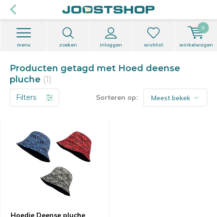
0
menu
zoeken
inloggen
wishlist
winkelwagen
Producten getagd met Hoed deense
pluche
(1)
Filters
Sorteren op:
Hoedje Deense pluche