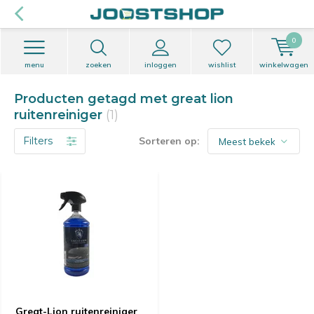
0
menu
zoeken
inloggen
wishlist
winkelwagen
Producten getagd met great lion
ruitenreiniger
(1)
Filters
Sorteren op:
Great-Lion ruitenreiniger