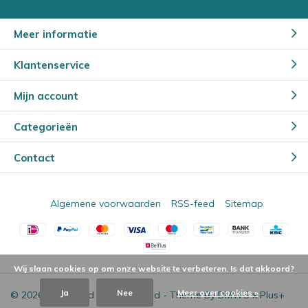
Meer informatie
Klantenservice
Mijn account
Categorieën
Contact
Algemene voorwaarden
RSS-feed
Sitemap
Wij slaan cookies op om onze website te verbeteren. Is dat akkoord?
Ja
Nee
Meer over cookies »
© 2026 - Powered by
Lightspeed
- Theme By
DMWS
x
Plus+