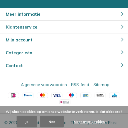
Meer informatie
Klantenservice
Mijn account
Categorieën
Contact
Algemene voorwaarden
RSS-feed
Sitemap
Wij slaan cookies op om onze website te verbeteren. Is dat akkoord?
Ja
Nee
Meer over cookies »
© 2026 - Powered by
Lightspeed
- Theme By
DMWS
x
Plus+