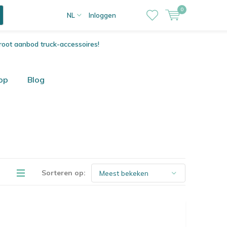
0
NL
Inloggen
root aanbod truck-accessoires!
op
Blog
Sorteren op: