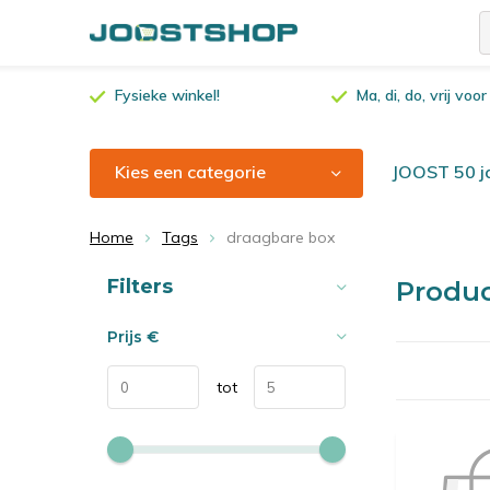
Fysieke winkel!
Ma, di, do, vrij vo
Kies een categorie
JOOST 50 ja
Home
Tags
draagbare box
Sorteren op:
Filters
Produ
Prijs
€
tot