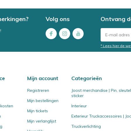
merkingen?
Volg ons
Ontvang d
!
* Lees hier de we
ce
Mijn account
Categorieën
Registreren
Joost merchandise | Pin, sleut
sticker
Mijn bestellingen
 kosten
Interieur
Mijn tickets
n
Exterieur Truckaccessoires | J
Mijn verlanglijst
ng
Truckverlichting