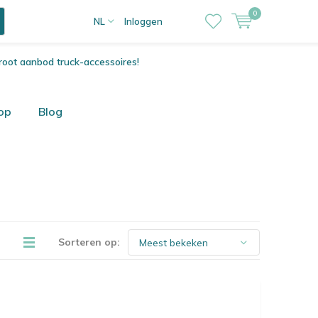
0
NL
Inloggen
root aanbod truck-accessoires!
op
Blog
Sorteren op: