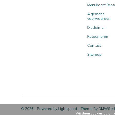
Menukaart Rest
Algemene
voorwaarden
Disclaimer
Retourneren
Contact
Sitemap
© 2026 - Powered by
Lightspeed
- Theme By
DMWS
x
Wij slaan cookies op om 