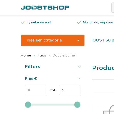
Fysieke winkel!
Ma, di, do, vrij vo
Kies een categorie
JOOST 50 ja
Home
Tags
Double burner
Sorteren op:
Filters
Produ
Prijs
€
tot