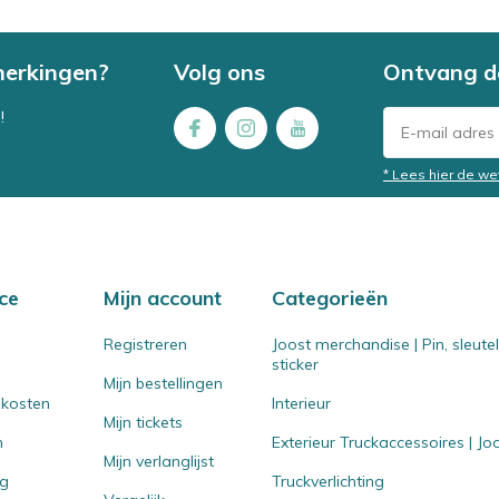
merkingen?
Volg ons
Ontvang d
!
* Lees hier de we
ce
Mijn account
Categorieën
Registreren
Joost merchandise | Pin, sleut
sticker
Mijn bestellingen
 kosten
Interieur
Mijn tickets
n
Exterieur Truckaccessoires | J
Mijn verlanglijst
ng
Truckverlichting