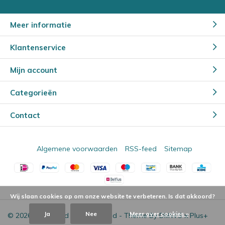
Meer informatie
Klantenservice
Mijn account
Categorieën
Contact
Algemene voorwaarden
RSS-feed
Sitemap
Wij slaan cookies op om onze website te verbeteren. Is dat akkoord?
Ja
Nee
Meer over cookies »
© 2026 - Powered by
Lightspeed
- Theme By
DMWS
x
Plus+